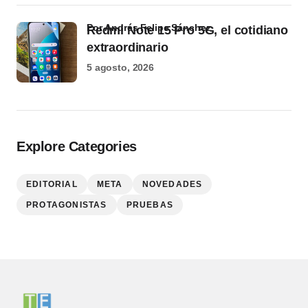
por Andrés Felipe Sánchez
Redmi Note 15 Pro 5G, el cotidiano
extraordinario
5 agosto, 2026
Explore Categories
EDITORIAL
META
NOVEDADES
PROTAGONISTAS
PRUEBAS