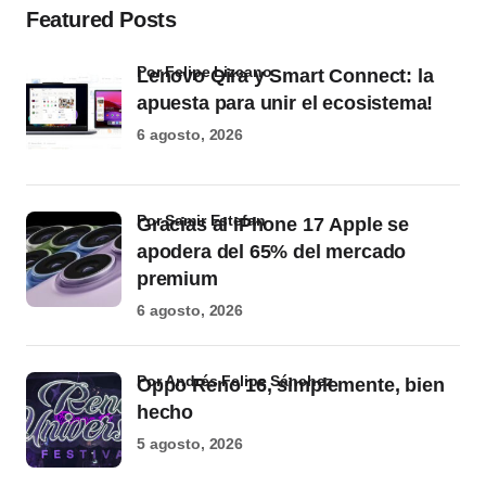
Featured Posts
por Felipe Lizcano
Lenovo Qira y Smart Connect: la
apuesta para unir el ecosistema!
6 agosto, 2026
por Samir Estefan
Gracias al iPhone 17 Apple se
apodera del 65% del mercado
premium
6 agosto, 2026
por Andrés Felipe Sánchez
Oppo Reno 16, simplemente, bien
hecho
5 agosto, 2026