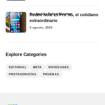
por Andrés Felipe Sánchez
Redmi Note 15 Pro 5G, el cotidiano
extraordinario
5 agosto, 2026
Explore Categories
EDITORIAL
META
NOVEDADES
PROTAGONISTAS
PRUEBAS