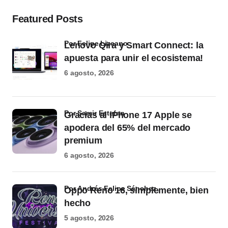
Featured Posts
por Felipe Lizcano
Lenovo Qira y Smart Connect: la
apuesta para unir el ecosistema!
6 agosto, 2026
por Samir Estefan
Gracias al iPhone 17 Apple se
apodera del 65% del mercado
premium
6 agosto, 2026
por Andrés Felipe Sánchez
Oppo Reno 16, simplemente, bien
hecho
5 agosto, 2026