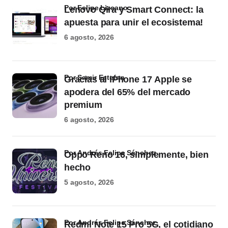
por Felipe Lizcano
Lenovo Qira y Smart Connect: la
apuesta para unir el ecosistema!
6 agosto, 2026
por Samir Estefan
Gracias al iPhone 17 Apple se
apodera del 65% del mercado
premium
6 agosto, 2026
por Andrés Felipe Sánchez
Oppo Reno 16, simplemente, bien
hecho
5 agosto, 2026
por Andrés Felipe Sánchez
Redmi Note 15 Pro 5G, el cotidiano