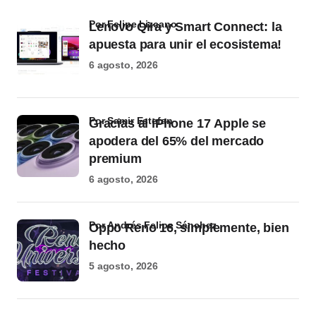
por Felipe Lizcano
Lenovo Qira y Smart Connect: la
apuesta para unir el ecosistema!
6 agosto, 2026
por Samir Estefan
Gracias al iPhone 17 Apple se
apodera del 65% del mercado
premium
6 agosto, 2026
por Andrés Felipe Sánchez
Oppo Reno 16, simplemente, bien
hecho
5 agosto, 2026