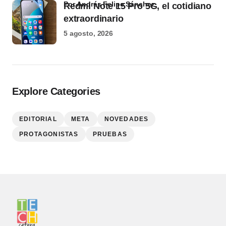
por Andrés Felipe Sánchez
Redmi Note 15 Pro 5G, el cotidiano
extraordinario
5 agosto, 2026
Explore Categories
EDITORIAL
META
NOVEDADES
PROTAGONISTAS
PRUEBAS