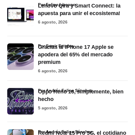
por Felipe Lizcano
Lenovo Qira y Smart Connect: la
apuesta para unir el ecosistema!
6 agosto, 2026
por Samir Estefan
Gracias al iPhone 17 Apple se
apodera del 65% del mercado
premium
6 agosto, 2026
por Andrés Felipe Sánchez
Oppo Reno 16, simplemente, bien
hecho
5 agosto, 2026
por Andrés Felipe Sánchez
Redmi Note 15 Pro 5G, el cotidiano