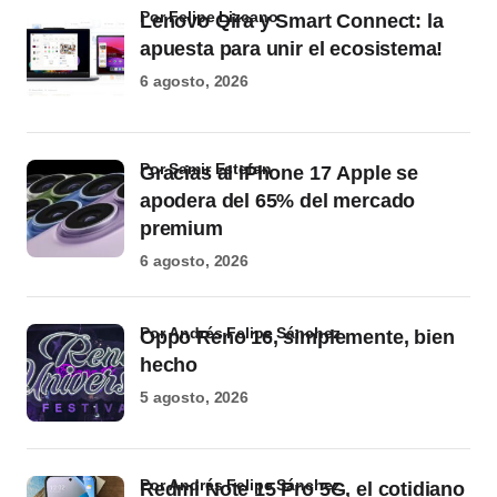
por Felipe Lizcano
Lenovo Qira y Smart Connect: la
apuesta para unir el ecosistema!
6 agosto, 2026
por Samir Estefan
Gracias al iPhone 17 Apple se
apodera del 65% del mercado
premium
6 agosto, 2026
por Andrés Felipe Sánchez
Oppo Reno 16, simplemente, bien
hecho
5 agosto, 2026
por Andrés Felipe Sánchez
Redmi Note 15 Pro 5G, el cotidiano