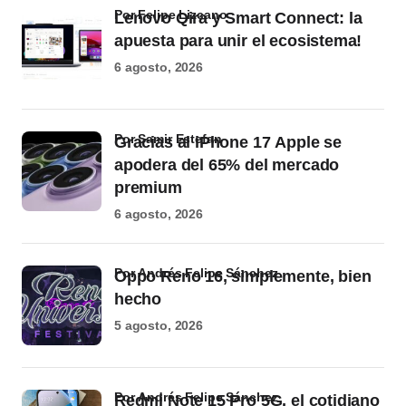
por Felipe Lizcano
Lenovo Qira y Smart Connect: la
apuesta para unir el ecosistema!
6 agosto, 2026
por Samir Estefan
Gracias al iPhone 17 Apple se
apodera del 65% del mercado
premium
6 agosto, 2026
por Andrés Felipe Sánchez
Oppo Reno 16, simplemente, bien
hecho
5 agosto, 2026
por Andrés Felipe Sánchez
Redmi Note 15 Pro 5G, el cotidiano