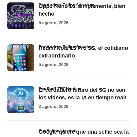
por Andrés Felipe Sánchez
Oppo Reno 16, simplemente, bien
hecho
5 agosto, 2026
por Andrés Felipe Sánchez
Redmi Note 15 Pro 5G, el cotidiano
extraordinario
5 agosto, 2026
por Staff TECHcetera
El verdadero futuro del 5G no son
los videos, es la IA en tiempo real!
3 agosto, 2026
por Felipe Lizcano
Google quiere que una selfie sea la