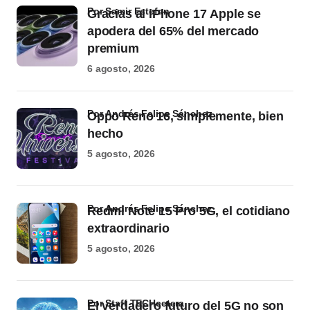
por Samir Estefan
Gracias al iPhone 17 Apple se
apodera del 65% del mercado
premium
6 agosto, 2026
por Andrés Felipe Sánchez
Oppo Reno 16, simplemente, bien
hecho
5 agosto, 2026
por Andrés Felipe Sánchez
Redmi Note 15 Pro 5G, el cotidiano
extraordinario
5 agosto, 2026
por Staff TECHcetera
El verdadero futuro del 5G no son