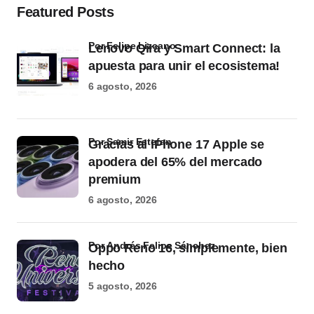
Featured Posts
por Felipe Lizcano
Lenovo Qira y Smart Connect: la
apuesta para unir el ecosistema!
6 agosto, 2026
por Samir Estefan
Gracias al iPhone 17 Apple se
apodera del 65% del mercado
premium
6 agosto, 2026
por Andrés Felipe Sánchez
Oppo Reno 16, simplemente, bien
hecho
5 agosto, 2026