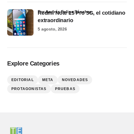
por Andrés Felipe Sánchez
Redmi Note 15 Pro 5G, el cotidiano
extraordinario
5 agosto, 2026
Explore Categories
EDITORIAL
META
NOVEDADES
PROTAGONISTAS
PRUEBAS