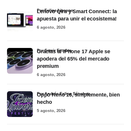
por Felipe Lizcano
Lenovo Qira y Smart Connect: la
apuesta para unir el ecosistema!
6 agosto, 2026
por Samir Estefan
Gracias al iPhone 17 Apple se
apodera del 65% del mercado
premium
6 agosto, 2026
por Andrés Felipe Sánchez
Oppo Reno 16, simplemente, bien
hecho
5 agosto, 2026