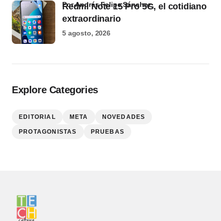
por Andrés Felipe Sánchez
Redmi Note 15 Pro 5G, el cotidiano
extraordinario
5 agosto, 2026
Explore Categories
EDITORIAL
META
NOVEDADES
PROTAGONISTAS
PRUEBAS