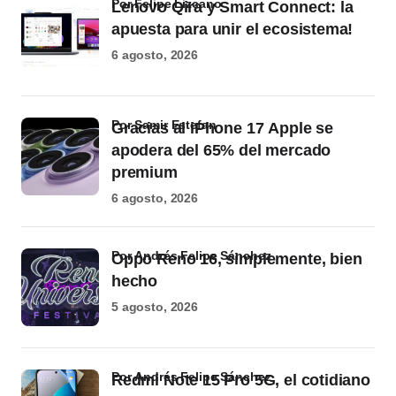
por Felipe Lizcano
Lenovo Qira y Smart Connect: la
apuesta para unir el ecosistema!
6 agosto, 2026
por Samir Estefan
Gracias al iPhone 17 Apple se
apodera del 65% del mercado
premium
6 agosto, 2026
por Andrés Felipe Sánchez
Oppo Reno 16, simplemente, bien
hecho
5 agosto, 2026
por Andrés Felipe Sánchez
Redmi Note 15 Pro 5G, el cotidiano