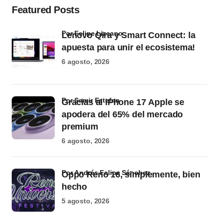
Featured Posts
por Felipe Lizcano
Lenovo Qira y Smart Connect: la
apuesta para unir el ecosistema!
6 agosto, 2026
por Samir Estefan
Gracias al iPhone 17 Apple se
apodera del 65% del mercado
premium
6 agosto, 2026
por Andrés Felipe Sánchez
Oppo Reno 16, simplemente, bien
hecho
5 agosto, 2026