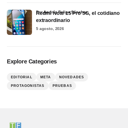
por Andrés Felipe Sánchez
Redmi Note 15 Pro 5G, el cotidiano
extraordinario
5 agosto, 2026
Explore Categories
EDITORIAL
META
NOVEDADES
PROTAGONISTAS
PRUEBAS