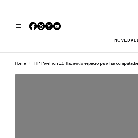
NOVEDAD
Home
HP Pavillion 13: Haciendo espacio para las computado