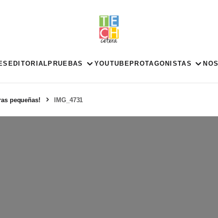
ES
EDITORIAL
PRUEBAS
YOUTUBE
PROTAGONISTAS
NO
ras pequeñas!
IMG_4731