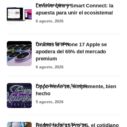
por Felipe Lizcano
Lenovo Qira y Smart Connect: la
apuesta para unir el ecosistema!
6 agosto, 2026
por Samir Estefan
Gracias al iPhone 17 Apple se
apodera del 65% del mercado
premium
6 agosto, 2026
por Andrés Felipe Sánchez
Oppo Reno 16, simplemente, bien
hecho
5 agosto, 2026
por Andrés Felipe Sánchez
Redmi Note 15 Pro 5G, el cotidiano