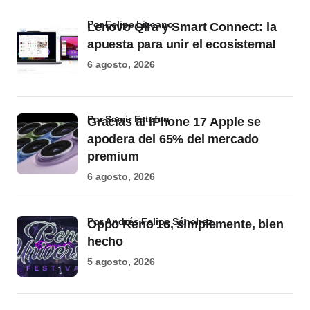
por Felipe Lizcano
Lenovo Qira y Smart Connect: la
apuesta para unir el ecosistema!
6 agosto, 2026
por Samir Estefan
Gracias al iPhone 17 Apple se
apodera del 65% del mercado
premium
6 agosto, 2026
por Andrés Felipe Sánchez
Oppo Reno 16, simplemente, bien
hecho
5 agosto, 2026