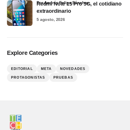
por Andrés Felipe Sánchez
Redmi Note 15 Pro 5G, el cotidiano
extraordinario
5 agosto, 2026
Explore Categories
EDITORIAL
META
NOVEDADES
PROTAGONISTAS
PRUEBAS