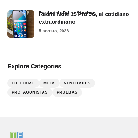
por Andrés Felipe Sánchez
Redmi Note 15 Pro 5G, el cotidiano
extraordinario
5 agosto, 2026
Explore Categories
EDITORIAL
META
NOVEDADES
PROTAGONISTAS
PRUEBAS