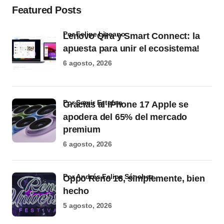
Featured Posts
por Felipe Lizcano
Lenovo Qira y Smart Connect: la
apuesta para unir el ecosistema!
6 agosto, 2026
por Samir Estefan
Gracias al iPhone 17 Apple se
apodera del 65% del mercado
premium
6 agosto, 2026
por Andrés Felipe Sánchez
Oppo Reno 16, simplemente, bien
hecho
5 agosto, 2026