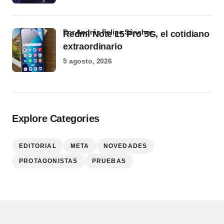
por Andrés Felipe Sánchez
Redmi Note 15 Pro 5G, el cotidiano
extraordinario
5 agosto, 2026
Explore Categories
EDITORIAL
META
NOVEDADES
PROTAGONISTAS
PRUEBAS