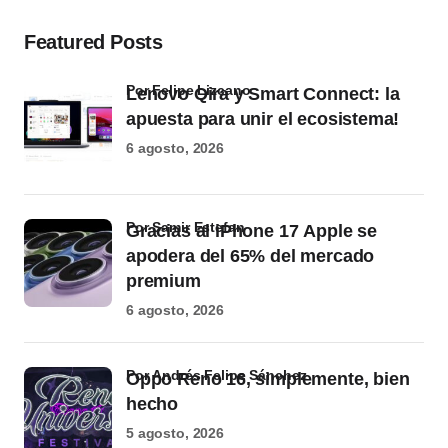
Featured Posts
por Felipe Lizcano
Lenovo Qira y Smart Connect: la
apuesta para unir el ecosistema!
6 agosto, 2026
por Samir Estefan
Gracias al iPhone 17 Apple se
apodera del 65% del mercado
premium
6 agosto, 2026
por Andrés Felipe Sánchez
Oppo Reno 16, simplemente, bien
hecho
5 agosto, 2026