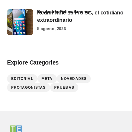
por Andrés Felipe Sánchez
Redmi Note 15 Pro 5G, el cotidiano
extraordinario
5 agosto, 2026
Explore Categories
EDITORIAL
META
NOVEDADES
PROTAGONISTAS
PRUEBAS