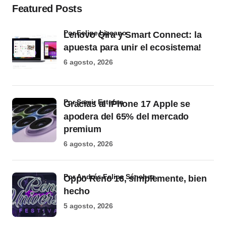
Featured Posts
por Felipe Lizcano
Lenovo Qira y Smart Connect: la
apuesta para unir el ecosistema!
6 agosto, 2026
por Samir Estefan
Gracias al iPhone 17 Apple se
apodera del 65% del mercado
premium
6 agosto, 2026
por Andrés Felipe Sánchez
Oppo Reno 16, simplemente, bien
hecho
5 agosto, 2026