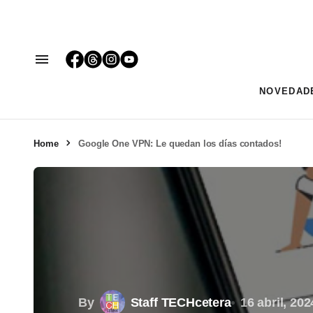
NOVEDAD
Home
Google One VPN: Le quedan los días contados!
By
Staff TECHcetera
16 abril, 202