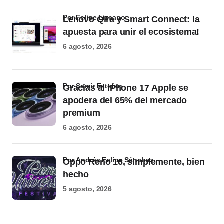
por Felipe Lizcano
Lenovo Qira y Smart Connect: la
apuesta para unir el ecosistema!
6 agosto, 2026
por Samir Estefan
Gracias al iPhone 17 Apple se
apodera del 65% del mercado
premium
6 agosto, 2026
por Andrés Felipe Sánchez
Oppo Reno 16, simplemente, bien
hecho
5 agosto, 2026