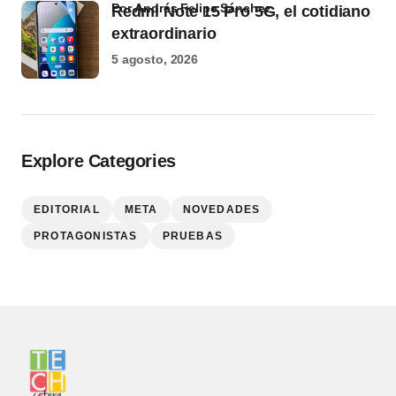
por Andrés Felipe Sánchez
Redmi Note 15 Pro 5G, el cotidiano
extraordinario
5 agosto, 2026
Explore Categories
EDITORIAL
META
NOVEDADES
PROTAGONISTAS
PRUEBAS