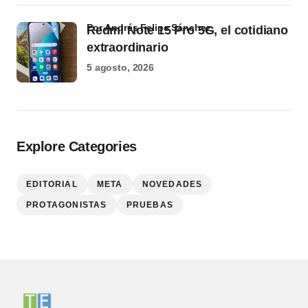
por Andrés Felipe Sánchez
Redmi Note 15 Pro 5G, el cotidiano
extraordinario
5 agosto, 2026
Explore Categories
EDITORIAL
META
NOVEDADES
PROTAGONISTAS
PRUEBAS