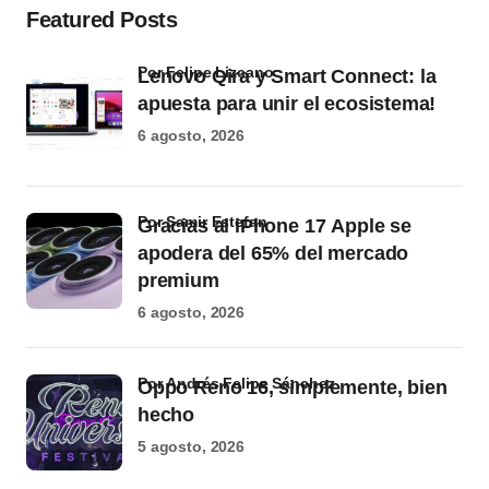
Featured Posts
por Felipe Lizcano
Lenovo Qira y Smart Connect: la
apuesta para unir el ecosistema!
6 agosto, 2026
por Samir Estefan
Gracias al iPhone 17 Apple se
apodera del 65% del mercado
premium
6 agosto, 2026
por Andrés Felipe Sánchez
Oppo Reno 16, simplemente, bien
hecho
5 agosto, 2026