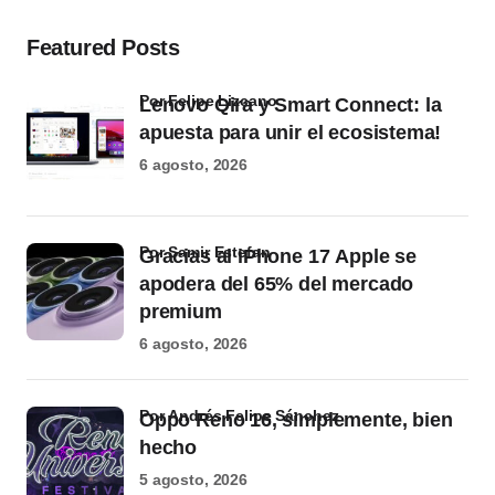
Featured Posts
por Felipe Lizcano
Lenovo Qira y Smart Connect: la
apuesta para unir el ecosistema!
6 agosto, 2026
por Samir Estefan
Gracias al iPhone 17 Apple se
apodera del 65% del mercado
premium
6 agosto, 2026
por Andrés Felipe Sánchez
Oppo Reno 16, simplemente, bien
hecho
5 agosto, 2026