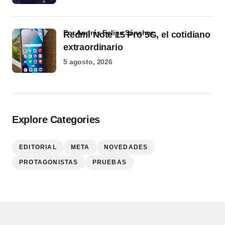
por Andrés Felipe Sánchez
Redmi Note 15 Pro 5G, el cotidiano
extraordinario
5 agosto, 2026
Explore Categories
EDITORIAL
META
NOVEDADES
PROTAGONISTAS
PRUEBAS