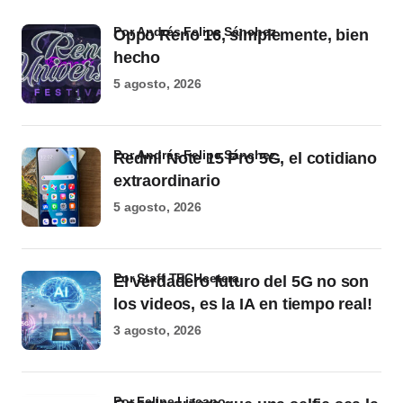
por Andrés Felipe Sánchez
Oppo Reno 16, simplemente, bien
hecho
5 agosto, 2026
por Andrés Felipe Sánchez
Redmi Note 15 Pro 5G, el cotidiano
extraordinario
5 agosto, 2026
por Staff TECHcetera
El verdadero futuro del 5G no son
los videos, es la IA en tiempo real!
3 agosto, 2026
por Felipe Lizcano