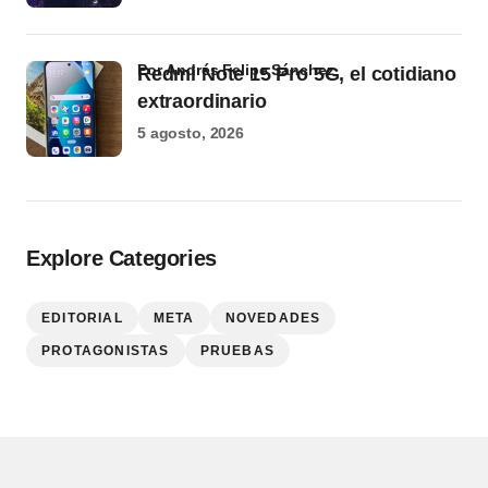
por Andrés Felipe Sánchez
Redmi Note 15 Pro 5G, el cotidiano
extraordinario
5 agosto, 2026
Explore Categories
EDITORIAL
META
NOVEDADES
PROTAGONISTAS
PRUEBAS