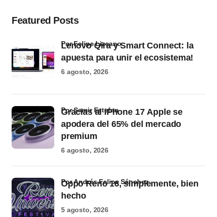
Featured Posts
por Felipe Lizcano
Lenovo Qira y Smart Connect: la
apuesta para unir el ecosistema!
6 agosto, 2026
por Samir Estefan
Gracias al iPhone 17 Apple se
apodera del 65% del mercado
premium
6 agosto, 2026
por Andrés Felipe Sánchez
Oppo Reno 16, simplemente, bien
hecho
5 agosto, 2026