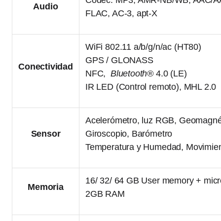
Codec: MP3, AMR-NB/WB, AAC/
Audio
FLAC, AC-3, apt-X
WiFi 802.11 a/b/g/n/ac (HT80)
GPS / GLONASS
Conectividad
NFC,
Bluetooth®
4.0 (LE)
IR LED (Control remoto), MHL 2.0
Acelerómetro, luz RGB, Geomagnét
Sensor
Giroscopio, Barómetro
Temperatura y Humedad, Movimie
16/ 32/ 64 GB User memory + micr
Memoria
2GB RAM