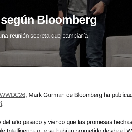
i, según Bloomberg
una reunión secreta que cambiaría
WWDC26
, Mark Gurman de Bloomberg ha public
i
.
del año pasado y viendo que las promesas hechas e
le Intelligence que se habían prometido desde el 