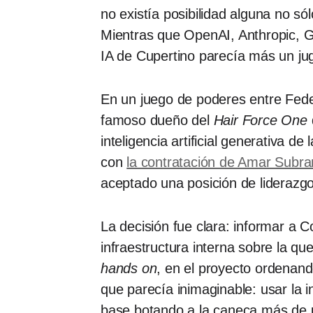
no existía posibilidad alguna no só
Mientras que OpenAI, Anthropic, 
IA de Cupertino parecía más un jug
En un juego de poderes entre Feder
famoso dueño del
Hair Force One
inteligencia artificial generativa 
con
la contratación de Amar Subr
aceptado una posición de liderazg
La decisión fue clara: informar a 
infraestructura interna sobre la qu
hands on
, en el proyecto ordenan
que parecía inimaginable: usar la i
base botando a la caneca más de 