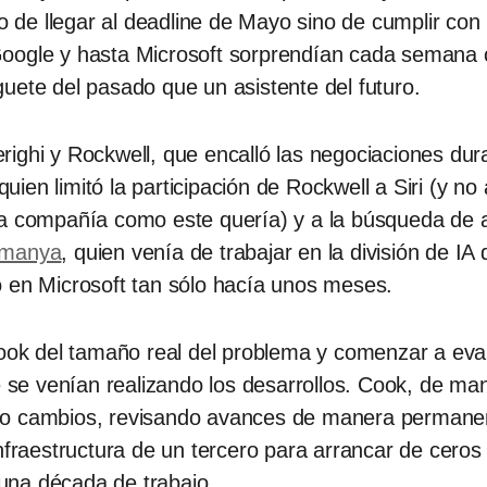
lo de llegar al deadline de Mayo sino de cumplir co
Google y hasta Microsoft sorprendían cada semana 
uete del pasado que un asistente del futuro.
ighi y Rockwell, que encalló las negociaciones dura
quien limitó la participación de Rockwell a Siri (y no 
de la compañía como este quería) y a la búsqueda de 
amanya
, quien venía de trabajar en la división de I
o en Microsoft tan sólo hacía unos meses.
Cook del tamaño real del problema y comenzar a evalu
e se venían realizando los desarrollos. Cook, de man
do cambios, revisando avances de manera permanent
nfraestructura de un tercero para arrancar de ceros y
una década de trabajo.