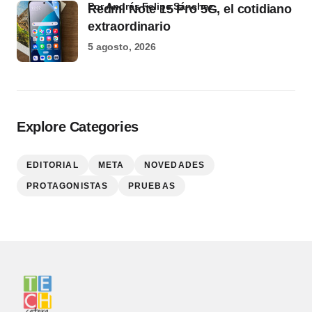
por Andrés Felipe Sánchez
Redmi Note 15 Pro 5G, el cotidiano
extraordinario
5 agosto, 2026
Explore Categories
EDITORIAL
META
NOVEDADES
PROTAGONISTAS
PRUEBAS