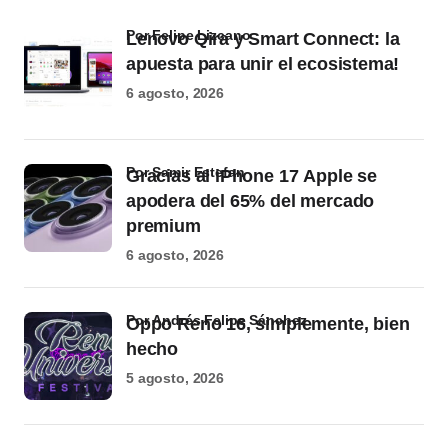
por Felipe Lizcano
Lenovo Qira y Smart Connect: la
apuesta para unir el ecosistema!
6 agosto, 2026
por Samir Estefan
Gracias al iPhone 17 Apple se
apodera del 65% del mercado
premium
6 agosto, 2026
por Andrés Felipe Sánchez
Oppo Reno 16, simplemente, bien
hecho
5 agosto, 2026