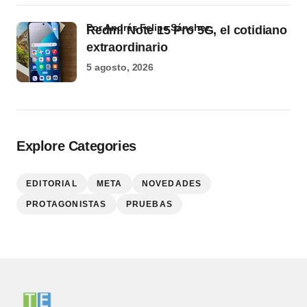
por Andrés Felipe Sánchez
Redmi Note 15 Pro 5G, el cotidiano
extraordinario
5 agosto, 2026
Explore Categories
EDITORIAL
META
NOVEDADES
PROTAGONISTAS
PRUEBAS