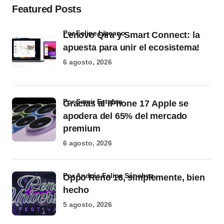
Featured Posts
por Felipe Lizcano
Lenovo Qira y Smart Connect: la
apuesta para unir el ecosistema!
6 agosto, 2026
por Samir Estefan
Gracias al iPhone 17 Apple se
apodera del 65% del mercado
premium
6 agosto, 2026
por Andrés Felipe Sánchez
Oppo Reno 16, simplemente, bien
hecho
5 agosto, 2026