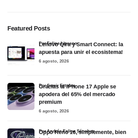
Featured Posts
por Felipe Lizcano
Lenovo Qira y Smart Connect: la
apuesta para unir el ecosistema!
6 agosto, 2026
por Samir Estefan
Gracias al iPhone 17 Apple se
apodera del 65% del mercado
premium
6 agosto, 2026
por Andrés Felipe Sánchez
Oppo Reno 16, simplemente, bien