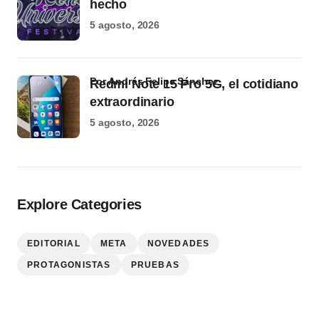
hecho
5 agosto, 2026
por Andrés Felipe Sánchez
Redmi Note 15 Pro 5G, el cotidiano
extraordinario
5 agosto, 2026
Explore Categories
EDITORIAL
META
NOVEDADES
PROTAGONISTAS
PRUEBAS