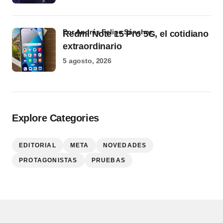
por Andrés Felipe Sánchez
Redmi Note 15 Pro 5G, el cotidiano
extraordinario
5 agosto, 2026
Explore Categories
EDITORIAL
META
NOVEDADES
PROTAGONISTAS
PRUEBAS