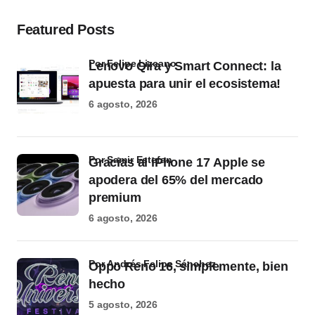
Featured Posts
por Felipe Lizcano
Lenovo Qira y Smart Connect: la
apuesta para unir el ecosistema!
6 agosto, 2026
por Samir Estefan
Gracias al iPhone 17 Apple se
apodera del 65% del mercado
premium
6 agosto, 2026
por Andrés Felipe Sánchez
Oppo Reno 16, simplemente, bien
hecho
5 agosto, 2026