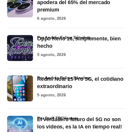
apodera del 65% del mercado
premium
6 agosto, 2026
por Andrés Felipe Sánchez
Oppo Reno 16, simplemente, bien
hecho
5 agosto, 2026
por Andrés Felipe Sánchez
Redmi Note 15 Pro 5G, el cotidiano
extraordinario
5 agosto, 2026
por Staff TECHcetera
El verdadero futuro del 5G no son
los videos, es la IA en tiempo real!