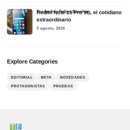
por Andrés Felipe Sánchez
Redmi Note 15 Pro 5G, el cotidiano
extraordinario
5 agosto, 2026
Explore Categories
EDITORIAL
META
NOVEDADES
PROTAGONISTAS
PRUEBAS