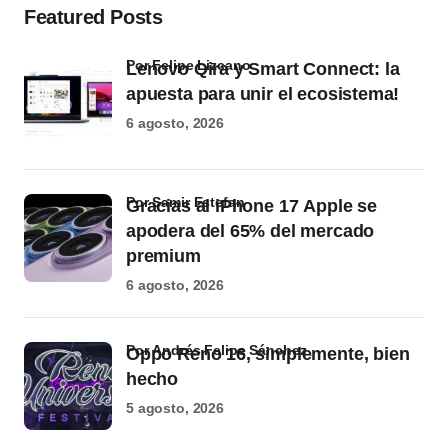
Featured Posts
por Felipe Lizcano
Lenovo Qira y Smart Connect: la
apuesta para unir el ecosistema!
6 agosto, 2026
por Samir Estefan
Gracias al iPhone 17 Apple se
apodera del 65% del mercado
premium
6 agosto, 2026
por Andrés Felipe Sánchez
Oppo Reno 16, simplemente, bien
hecho
5 agosto, 2026