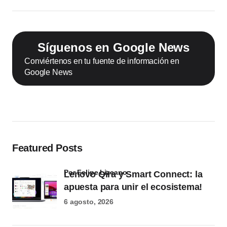
Síguenos en Google News
Conviértenos en tu fuente de información en
Google News
Featured Posts
por Felipe Lizcano
Lenovo Qira y Smart Connect: la
apuesta para unir el ecosistema!
6 agosto, 2026