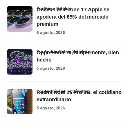
por Samir Estefan
Gracias al iPhone 17 Apple se
apodera del 65% del mercado
premium
6 agosto, 2026
por Andrés Felipe Sánchez
Oppo Reno 16, simplemente, bien
hecho
5 agosto, 2026
por Andrés Felipe Sánchez
Redmi Note 15 Pro 5G, el cotidiano
extraordinario
5 agosto, 2026