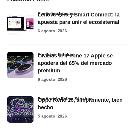
por Felipe Lizcano
Lenovo Qira y Smart Connect: la
apuesta para unir el ecosistema!
6 agosto, 2026
por Samir Estefan
Gracias al iPhone 17 Apple se
apodera del 65% del mercado
premium
6 agosto, 2026
por Andrés Felipe Sánchez
Oppo Reno 16, simplemente, bien
hecho
5 agosto, 2026