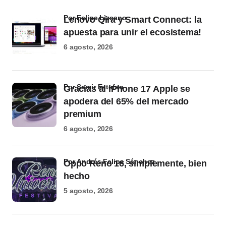
por Felipe Lizcano
Lenovo Qira y Smart Connect: la
apuesta para unir el ecosistema!
6 agosto, 2026
por Samir Estefan
Gracias al iPhone 17 Apple se
apodera del 65% del mercado
premium
6 agosto, 2026
por Andrés Felipe Sánchez
Oppo Reno 16, simplemente, bien
hecho
5 agosto, 2026