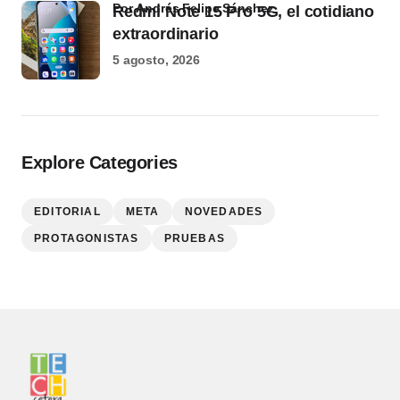
por Andrés Felipe Sánchez
Redmi Note 15 Pro 5G, el cotidiano
extraordinario
5 agosto, 2026
Explore Categories
EDITORIAL
META
NOVEDADES
PROTAGONISTAS
PRUEBAS