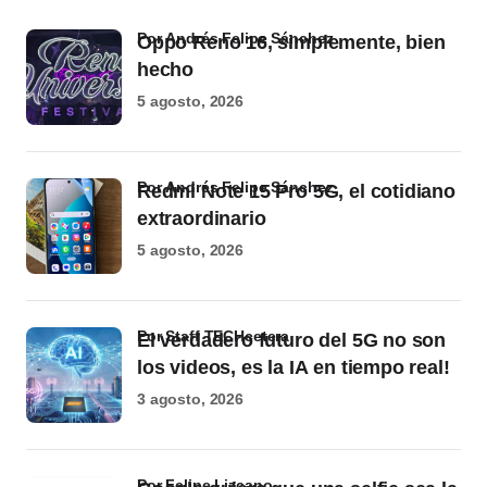
por Andrés Felipe Sánchez
Oppo Reno 16, simplemente, bien
hecho
5 agosto, 2026
por Andrés Felipe Sánchez
Redmi Note 15 Pro 5G, el cotidiano
extraordinario
5 agosto, 2026
por Staff TECHcetera
El verdadero futuro del 5G no son
los videos, es la IA en tiempo real!
3 agosto, 2026
por Felipe Lizcano