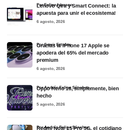
por Felipe Lizcano
Lenovo Qira y Smart Connect: la
apuesta para unir el ecosistema!
6 agosto, 2026
por Samir Estefan
Gracias al iPhone 17 Apple se
apodera del 65% del mercado
premium
6 agosto, 2026
por Andrés Felipe Sánchez
Oppo Reno 16, simplemente, bien
hecho
5 agosto, 2026
por Andrés Felipe Sánchez
Redmi Note 15 Pro 5G, el cotidiano