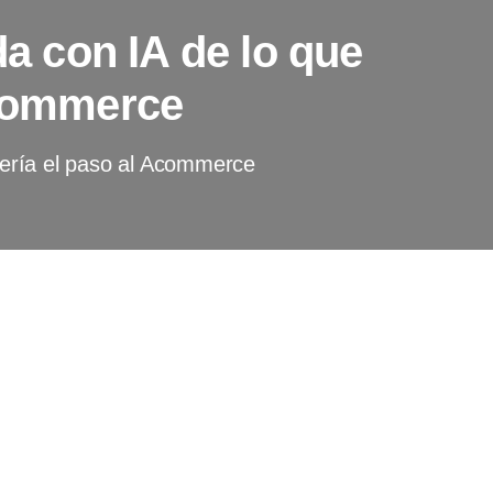
da con IA de lo que
Acommerce
 sería el paso al Acommerce