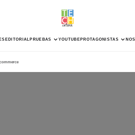
ES
EDITORIAL
PRUEBAS
YOUTUBE
PROTAGONISTAS
NO
Acommerce