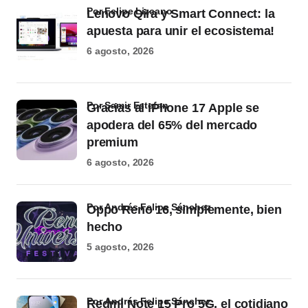
por Felipe Lizcano
Lenovo Qira y Smart Connect: la
apuesta para unir el ecosistema!
6 agosto, 2026
por Samir Estefan
Gracias al iPhone 17 Apple se
apodera del 65% del mercado
premium
6 agosto, 2026
por Andrés Felipe Sánchez
Oppo Reno 16, simplemente, bien
hecho
5 agosto, 2026
por Andrés Felipe Sánchez
Redmi Note 15 Pro 5G, el cotidiano