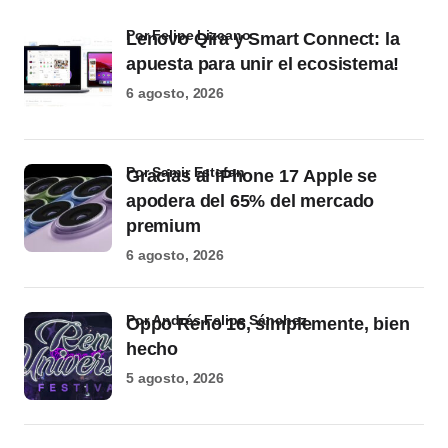
por Felipe Lizcano
Lenovo Qira y Smart Connect: la
apuesta para unir el ecosistema!
6 agosto, 2026
por Samir Estefan
Gracias al iPhone 17 Apple se
apodera del 65% del mercado
premium
6 agosto, 2026
por Andrés Felipe Sánchez
Oppo Reno 16, simplemente, bien
hecho
5 agosto, 2026