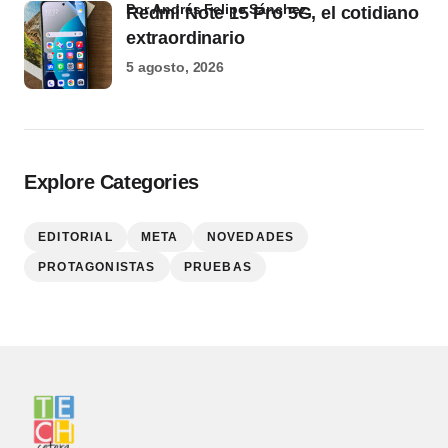
por Andrés Felipe Sánchez
Redmi Note 15 Pro 5G, el cotidiano
extraordinario
5 agosto, 2026
Explore Categories
EDITORIAL
META
NOVEDADES
PROTAGONISTAS
PRUEBAS