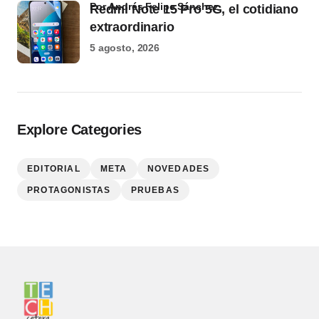
por Andrés Felipe Sánchez
Redmi Note 15 Pro 5G, el cotidiano
extraordinario
5 agosto, 2026
Explore Categories
EDITORIAL
META
NOVEDADES
PROTAGONISTAS
PRUEBAS