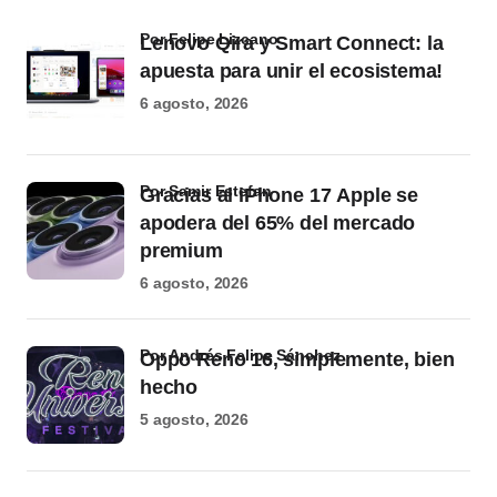
por Felipe Lizcano
Lenovo Qira y Smart Connect: la
apuesta para unir el ecosistema!
6 agosto, 2026
por Samir Estefan
Gracias al iPhone 17 Apple se
apodera del 65% del mercado
premium
6 agosto, 2026
por Andrés Felipe Sánchez
Oppo Reno 16, simplemente, bien
hecho
5 agosto, 2026