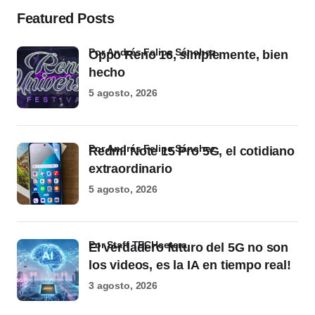
Featured Posts
por Andrés Felipe Sánchez
Oppo Reno 16, simplemente, bien
hecho
5 agosto, 2026
por Andrés Felipe Sánchez
Redmi Note 15 Pro 5G, el cotidiano
extraordinario
5 agosto, 2026
por Staff TECHcetera
El verdadero futuro del 5G no son
los videos, es la IA en tiempo real!
3 agosto, 2026