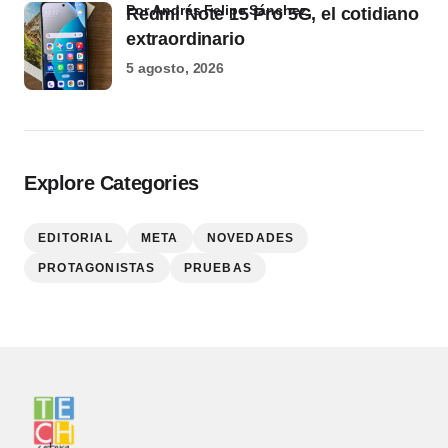
por Andrés Felipe Sánchez
Redmi Note 15 Pro 5G, el cotidiano
extraordinario
5 agosto, 2026
Explore Categories
EDITORIAL
META
NOVEDADES
PROTAGONISTAS
PRUEBAS