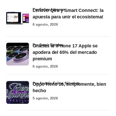
por Felipe Lizcano
Lenovo Qira y Smart Connect: la
apuesta para unir el ecosistema!
6 agosto, 2026
por Samir Estefan
Gracias al iPhone 17 Apple se
apodera del 65% del mercado
premium
6 agosto, 2026
por Andrés Felipe Sánchez
Oppo Reno 16, simplemente, bien
hecho
5 agosto, 2026