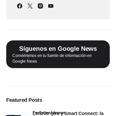
Síguenos en Google News
Conviértenos en tu fuente de información en
Google News
Featured Posts
por Felipe Lizcano
Lenovo Qira y Smart Connect: la