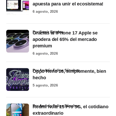
apuesta para unir el ecosistema!
6 agosto, 2026
por Samir Estefan
Gracias al iPhone 17 Apple se
apodera del 65% del mercado
premium
6 agosto, 2026
por Andrés Felipe Sánchez
Oppo Reno 16, simplemente, bien
hecho
5 agosto, 2026
por Andrés Felipe Sánchez
Redmi Note 15 Pro 5G, el cotidiano
extraordinario