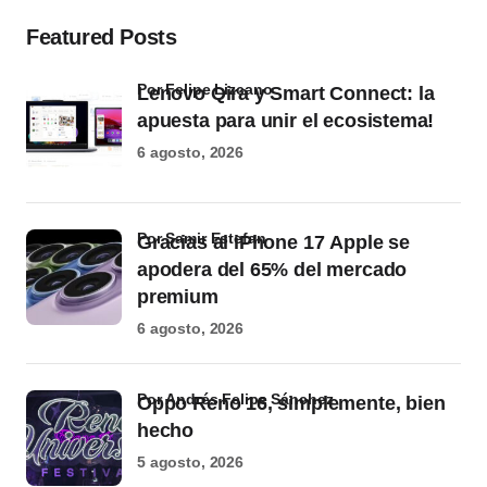
Featured Posts
por Felipe Lizcano
Lenovo Qira y Smart Connect: la
apuesta para unir el ecosistema!
6 agosto, 2026
por Samir Estefan
Gracias al iPhone 17 Apple se
apodera del 65% del mercado
premium
6 agosto, 2026
por Andrés Felipe Sánchez
Oppo Reno 16, simplemente, bien
hecho
5 agosto, 2026