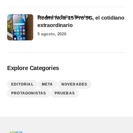
por Andrés Felipe Sánchez
Redmi Note 15 Pro 5G, el cotidiano
extraordinario
5 agosto, 2026
Explore Categories
EDITORIAL
META
NOVEDADES
PROTAGONISTAS
PRUEBAS