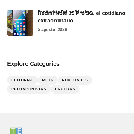
por Andrés Felipe Sánchez
Redmi Note 15 Pro 5G, el cotidiano
extraordinario
5 agosto, 2026
Explore Categories
EDITORIAL
META
NOVEDADES
PROTAGONISTAS
PRUEBAS