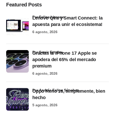
Featured Posts
por Felipe Lizcano
Lenovo Qira y Smart Connect: la
apuesta para unir el ecosistema!
6 agosto, 2026
por Samir Estefan
Gracias al iPhone 17 Apple se
apodera del 65% del mercado
premium
6 agosto, 2026
por Andrés Felipe Sánchez
Oppo Reno 16, simplemente, bien
hecho
5 agosto, 2026