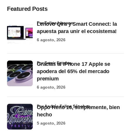
Featured Posts
por Felipe Lizcano
Lenovo Qira y Smart Connect: la
apuesta para unir el ecosistema!
6 agosto, 2026
por Samir Estefan
Gracias al iPhone 17 Apple se
apodera del 65% del mercado
premium
6 agosto, 2026
por Andrés Felipe Sánchez
Oppo Reno 16, simplemente, bien
hecho
5 agosto, 2026