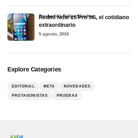
por Andrés Felipe Sánchez
Redmi Note 15 Pro 5G, el cotidiano
extraordinario
5 agosto, 2026
Explore Categories
EDITORIAL
META
NOVEDADES
PROTAGONISTAS
PRUEBAS