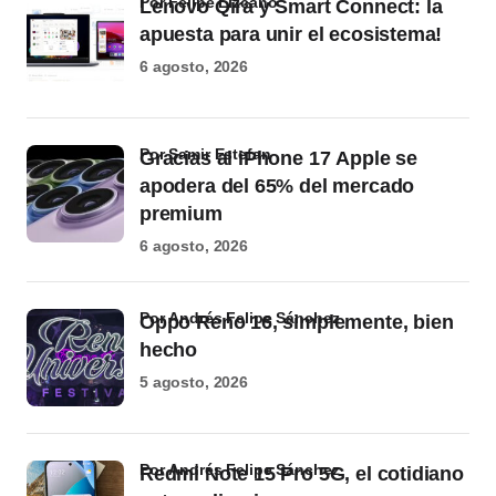
por Felipe Lizcano
Lenovo Qira y Smart Connect: la
apuesta para unir el ecosistema!
6 agosto, 2026
por Samir Estefan
Gracias al iPhone 17 Apple se
apodera del 65% del mercado
premium
6 agosto, 2026
por Andrés Felipe Sánchez
Oppo Reno 16, simplemente, bien
hecho
5 agosto, 2026
por Andrés Felipe Sánchez
Redmi Note 15 Pro 5G, el cotidiano